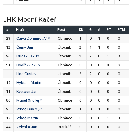
Celkem
10
5
5
0
0
LHK Mocní Kačeři
#
Hráč
Post
KB
G
A
PT
PTM
23
Carva Dominik „A“ *
Obránce
1
0
1
0
0
12
Černý Jan
Útočník
2
1
1
0
0
96
Dudák Jakub
Útočník
2
2
0
1
3
91
Dvořák Jakub
Obránce
0
0
0
3
9
Had Gustav
Útočník
2
2
0
0
0
19
Hybrant Martin
Útočník
0
0
0
0
0
11
Květoun Jan
Útočník
0
0
0
0
0
86
Musel Ondřej *
Obránce
0
0
0
0
0
9
Vrkoč David „C“
Útočník
1
0
1
0
0
17
Vrkoč Martin
Obránce
0
0
0
1
3
44
Zelenka Jan
Brankář
0
0
0
0
0