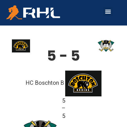
O SOUTĚŽI
SKUPINA A
SKUPINA B
5 - 5
HC Boschton B
5
—
5