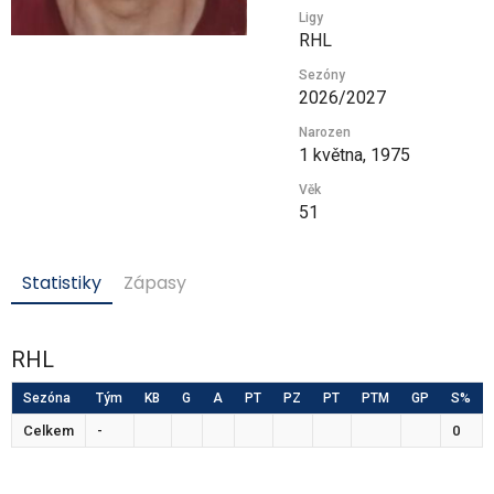
Ligy
RHL
Sezóny
2026/2027
Narozen
1 května, 1975
Věk
51
Statistiky
Zápasy
RHL
Sezóna
Tým
KB
G
A
PT
PZ
PT
PTM
GP
S%
Celkem
-
0