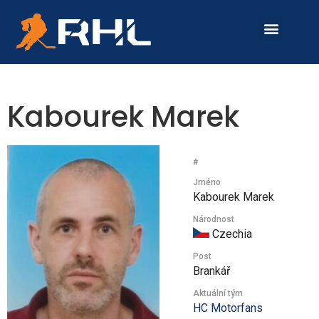
O SOUTĚŽI
SKUPINA A
SKUPINA B
Kabourek Marek
#
Jméno
Kabourek Marek
Národnost
Czechia
Post
Brankář
Aktuální tým
HC Motorfans