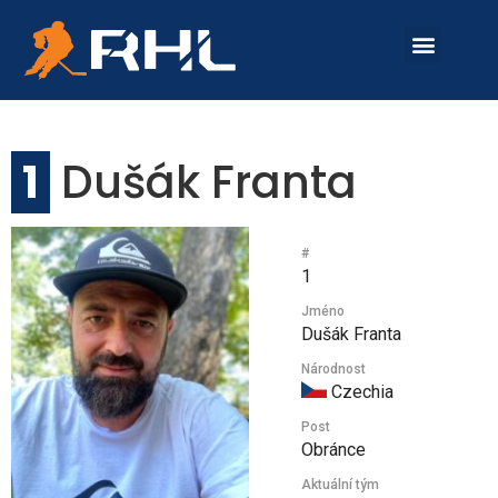
O SOUTĚŽI
SKUPINA A
SKUPINA B
1
Dušák Franta
#
1
Jméno
Dušák Franta
Národnost
Czechia
Post
Obránce
Aktuální tým