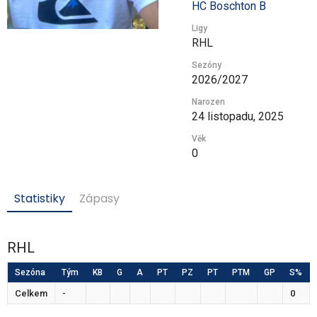
HC Boschton B
Ligy
RHL
Sezóny
2026/2027
Narozen
24 listopadu, 2025
Věk
0
Statistiky
Zápasy
RHL
Sezóna
Tým
KB
G
A
PT
PZ
PT
PTM
GP
S%
Celkem
-
0